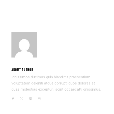
THE FUTURE OF CHATBOTS FOR
BRAINSTORMING SESSION AS A WAY
MARKETING
TO COME OUT OF THE CREATIVE
CRISIS
USER 3
ABOUT AUTHOR
Ignissimos ducimus quin blandiitis praesentium
voluptatem deleniti atque corrupti quos dolores et
quas molestias excepturi. scint occaecatti gnissimus.