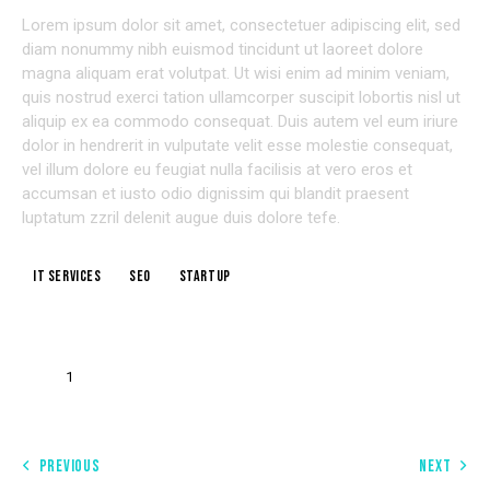
Lorem ipsum dolor sit amet, consectetuer adipiscing elit, sed
diam nonummy nibh euismod tincidunt ut laoreet dolore
magna aliquam erat volutpat. Ut wisi enim ad minim veniam,
quis nostrud exerci tation ullamcorper suscipit lobortis nisl ut
aliquip ex ea commodo consequat. Duis autem vel eum iriure
dolor in hendrerit in vulputate velit esse molestie consequat,
vel illum dolore eu feugiat nulla facilisis at vero eros et
accumsan et iusto odio dignissim qui blandit praesent
luptatum zzril delenit augue duis dolore tefe.
IT services
Seo
Startup
1
PREVIOUS
NEXT