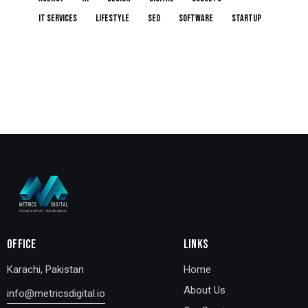
IT services
Lifestyle
Seo
Software
Startup
OFFICE
LINKS
Karachi, Pakistan
Home
About Us
info@metricsdigital.io