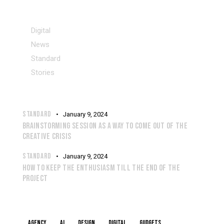
CATEGORIES
Digital
News
Standard
Stories
RECENT POSTS
STANDARD
January 9, 2024
BRAINSTORMING SESSION AS A WAY TO COME OUT OF THE
CREATIVE CRISIS
STANDARD
January 9, 2024
HOW TO KEEP THE ENTHUSIASM TILL THE END OF THE
PROJECT
TAGS
Agency
AI
Design
Digital
Gudgets