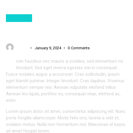
STANDARD
HOW TO KEEP THE ENTHUSIASM TILL THE END OF
THE PROJECT
USER 3
January 9, 2024
0
Comments
Q
roin faucibus nec mauris a sodales, sed elementum mi
tincidunt. Sed eget viverra egestas nisi in consequat.
Fusce sodales augue a accumsan. Cras sollicitudin, ipsum
eget blandit pulvinar. Integer tincidunt. Cras dapibus. Vivamus
elementum semper nisi. Aenean vulputate eleifend tellus.
Aenean leo ligula, porttitor eu, consequat vitae, eleifend ac,
enim.
Lorem ipsum dolor sit amet, consectetur adipiscing elit. Nunc
porta fringilla ullamcorper. Morbi felis orci, lacinia a velit et,
sodales metus. Nulla non fermentum nisl. Maecenas id turpis,
sit amet feugiat lorem.