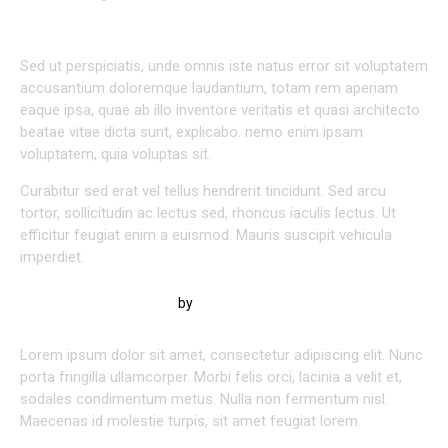
HOW TO FIND THE PERFECT JOB FOR YOURSELF
Sed ut perspiciatis, unde omnis iste natus error sit voluptatem
accusantium doloremque laudantium, totam rem aperiam
eaque ipsa, quae ab illo inventore veritatis et quasi architecto
beatae vitae dicta sunt, explicabo. nemo enim ipsam
voluptatem, quia voluptas sit.
Curabitur sed erat vel tellus hendrerit tincidunt. Sed arcu
tortor, sollicitudin ac lectus sed, rhoncus iaculis lectus. Ut
efficitur feugiat enim a euismod. Mauris suscipit vehicula
imperdiet.
by
Kevin Smith
Lorem ipsum dolor sit amet, consectetur adipiscing elit. Nunc
porta fringilla ullamcorper. Morbi felis orci, lacinia a velit et,
sodales condimentum metus. Nulla non fermentum nisl.
Maecenas id molestie turpis, sit amet feugiat lorem.