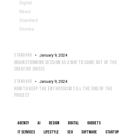
Digital
News
Standard
Stories
RECENT POSTS
STANDARD
January 9, 2024
BRAINSTORMING SESSION AS A WAY TO COME OUT OF THE
CREATIVE CRISIS
STANDARD
January 9, 2024
HOW TO KEEP THE ENTHUSIASM TILL THE END OF THE
PROJECT
TAGS
Agency
AI
Design
Digital
Gudgets
IT services
Lifestyle
Seo
Software
Startup