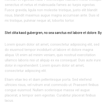
senectus et netus et malesuada fames ac turpis egestas.
Fusce gravida, ligula non molestie tristique, justo elit blandit
risus, blandit maximus augue magna accumsan ante. Duis id
mi tristique, pulvinar neque at, lobortis tortor.
Stet clita kasd gubergren, no sea sanctus est labore et dolore. By
Kevin Smith
Lorem ipsum dolor sit amet, consectetur adipisicing elit, sed
do eiusmod tempor incididunt ut labore et dolore magna
aliqua. Ut enim ad minim veniam, quis nostrud exercitation
ullamco laboris nisi ut aliquip ex ea consequat. Duis aute irure
dolor in reprehenderit. Lorem ipsum dolor sit amet,
consectetur adipiscing elit.
Etiam vitae leo et diam pellentesque porta. Sed eleifend
ultricies risus, vel rutrum erat commodo ut. Praesent finibus
congue euismod. Nullam scelerisque massa vel augue
placerat, a tempor sem egestas. Curabitur placerat finibus
lacus.