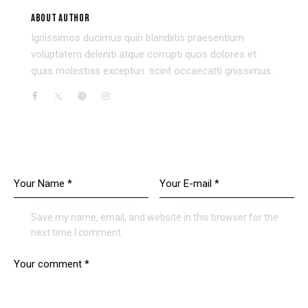
USER 3
ABOUT AUTHOR
Ignissimos ducimus quin blandiitis praesentium
voluptatem deleniti atque corrupti quos dolores et
quas molestias excepturi. scint occaecatti gnissimus.
LEAVE A COMMENT
Save my name, email, and website in this browser for the
next time I comment.