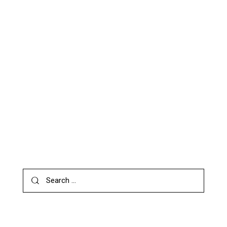
STANDARD
WHAT WE LIKE ABOUT TEAMWORK IN BIG PROJECTS
STANDARD
QUOTE POST
SEARCH
CATEGORIES