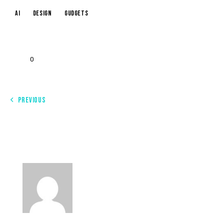
AI
Design
Gudgets
0
PREVIOUS
HOW TO KEEP THE ENTHUSIASM
TILL THE END OF THE PROJECT