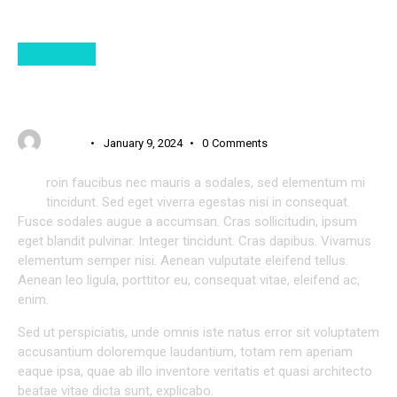
STANDARD
BRAINSTORMING SESSION AS A WAY TO COME OUT
OF THE CREATIVE CRISIS
USER 3
January 9, 2024
0
Comments
P
roin faucibus nec mauris a sodales, sed elementum mi
tincidunt. Sed eget viverra egestas nisi in consequat.
Fusce sodales augue a accumsan. Cras sollicitudin, ipsum
eget blandit pulvinar. Integer tincidunt. Cras dapibus. Vivamus
elementum semper nisi. Aenean vulputate eleifend tellus.
Aenean leo ligula, porttitor eu, consequat vitae, eleifend ac,
enim.
Sed ut perspiciatis, unde omnis iste natus error sit voluptatem
accusantium doloremque laudantium, totam rem aperiam
eaque ipsa, quae ab illo inventore veritatis et quasi architecto
beatae vitae dicta sunt, explicabo.