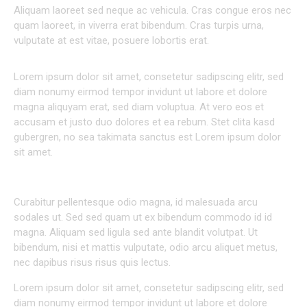
Aliquam laoreet sed neque ac vehicula. Cras congue eros nec
quam laoreet, in viverra erat bibendum. Cras turpis urna,
vulputate at est vitae, posuere lobortis erat.
Lorem ipsum dolor sit amet, consetetur sadipscing elitr, sed
diam nonumy eirmod tempor invidunt ut labore et dolore
magna aliquyam erat, sed diam voluptua. At vero eos et
accusam et justo duo dolores et ea rebum. Stet clita kasd
gubergren, no sea takimata sanctus est Lorem ipsum dolor
sit amet.
ALIQUAM QUIS LOBORTIS QUAM
Curabitur pellentesque odio magna, id malesuada arcu
sodales ut. Sed sed quam ut ex bibendum commodo id id
magna. Aliquam sed ligula sed ante blandit volutpat. Ut
bibendum, nisi et mattis vulputate, odio arcu aliquet metus,
nec dapibus risus risus quis lectus.
Lorem ipsum dolor sit amet, consetetur sadipscing elitr, sed
diam nonumy eirmod tempor invidunt ut labore et dolore