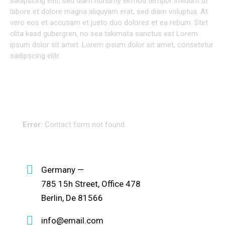
sadipscing elitr, sed diam nonumy eirmod tempor invidunt ut
labore et dolore magna aliquyam erat, sed diam voluptua. At
vero eos et accusam et justo duo dolores et ea rebum. Stet
clita kasd gubergren, no sea takimata sanctus est Lorem
ipsum dolor sit amet. Lorem ipsum dolor sit amet, consetetur
sadipscing elitr.
GET IN TOUCH
Error:
Contact form not found.
CONTACT INFO
Germany —
785 15h Street, Office 478
Berlin, De 81566
info@email.com