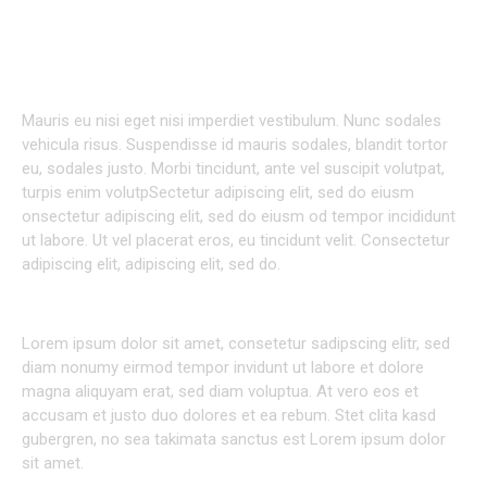
TECHNOLOGY
Mauris eu nisi eget nisi imperdiet vestibulum. Nunc sodales
vehicula risus. Suspendisse id mauris sodales, blandit tortor
eu, sodales justo. Morbi tincidunt, ante vel suscipit volutpat,
turpis enim volutpSectetur adipiscing elit, sed do eiusm
onsectetur adipiscing elit, sed do eiusm od tempor incididunt
ut labore. Ut vel placerat eros, eu tincidunt velit. Consectetur
adipiscing elit, adipiscing elit, sed do.
SED UT PERSPICIATIS UNDE OMNIS ISTE NATUS ET
Lorem ipsum dolor sit amet, consetetur sadipscing elitr, sed
diam nonumy eirmod tempor invidunt ut labore et dolore
magna aliquyam erat, sed diam voluptua. At vero eos et
accusam et justo duo dolores et ea rebum. Stet clita kasd
gubergren, no sea takimata sanctus est Lorem ipsum dolor
sit amet.