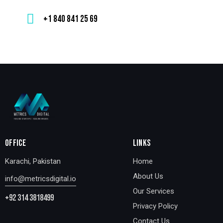
+1 840 841 25 69
OFFICE
LINKS
Karachi, Pakistan
Home
About Us
info@metricsdigital.io
Our Services
+92 314 3818499
Privacy Policy
Contact Us