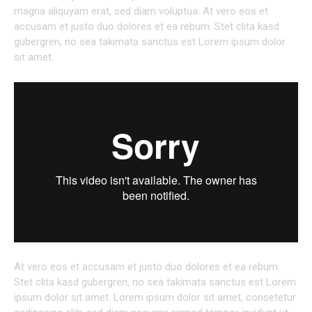
magna aliquyam erat, sed diam voluptua. At vero eos et
accusam et justo duo dolores et ea rebum. Stet clita kasd
gubergren, no sea takimata sanctus est Lorem ipsum dolor
sit amet.
At vero eos et accusam et justo duo dolores et ea rebum.
Stet clita kasd gubergren, no sea takimata sanctus est Lorem
ipsum dolor sit amet. Lorem ipsum dolor sit amet, consetetur