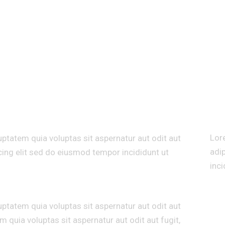
LO
Lor
ptatem quia voluptas sit aspernatur aut odit aut
adi
scing elit sed do eiusmod tempor incididunt ut
inci
Cli
ptatem quia voluptas sit aspernatur aut odit aut
Yea
 quia voluptas sit aspernatur aut odit aut fugit,