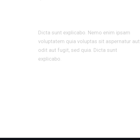
ENGINEERING
Dicta sunt explicabo. Nemo enim ipsam
voluptatem quia voluptas sit aspernatur aut
odit aut fugit, sed quia. Dicta sunt
explicabo.
Prev Project