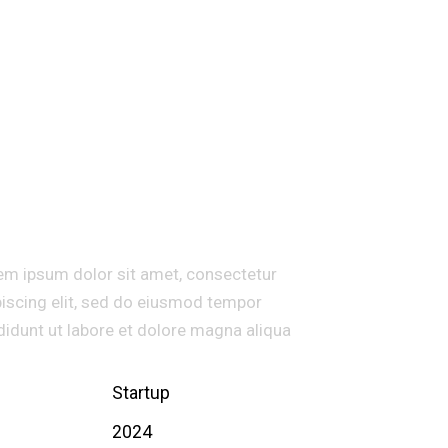
REM IPSUM
em ipsum dolor sit amet, consectetur
piscing elit, sed do eiusmod tempor
didunt ut labore et dolore magna aliqua
ent
Startup
r
2024